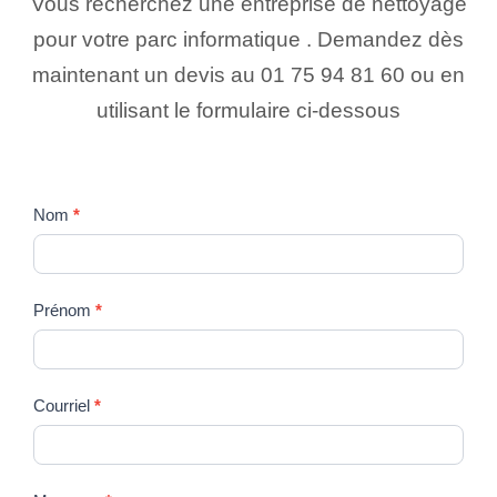
Vous recherchez une entreprise de nettoyage
pour votre parc informatique . Demandez dès
maintenant un devis au 01 75 94 81 60 ou en
utilisant le formulaire ci-dessous
C
Nom
*
o
n
Prénom
*
t
a
c
Courriel
*
t