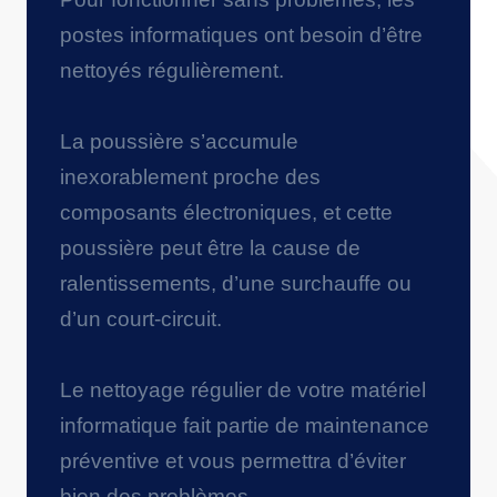
postes informatiques ont besoin d’être
nettoyés régulièrement.
La poussière s’accumule
inexorablement proche des
composants électroniques, et cette
poussière peut être la cause de
ralentissements, d’une surchauffe ou
d’un court-circuit.
Le nettoyage régulier de votre matériel
informatique fait partie de maintenance
préventive et vous permettra d’éviter
bien des problèmes.